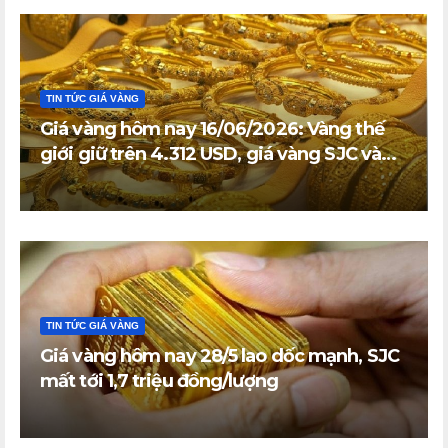
TIN TỨC GIÁ VÀNG
Giá vàng hôm nay 16/06/2026: Vàng thế
giới giữ trên 4.312 USD, giá vàng SJC và
vàng nhẫn trong nước đi ngang
TIN TỨC GIÁ VÀNG
Giá vàng hôm nay 28/5 lao dốc mạnh, SJC
mất tới 1,7 triệu đồng/lượng