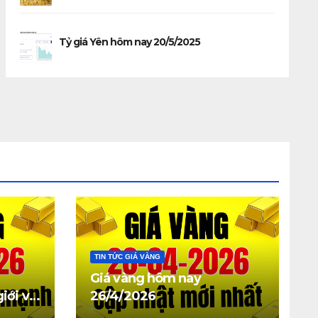
Tỷ giá Yên hôm nay 20/5/2025
TIN TỨC GIÁ VÀNG
Giá vàng hôm nay
iới và
26/4/2026
 giảm