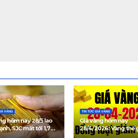
GIÁ VÀNG
TIN TỨC GIÁ VÀNG
ng hôm nay 28/5 lao
Giá vàng hôm nay
nh, SJC mất tới 1,7
28/4/2026: Vàng thế g
đồng/lượng
trong nước đồng loạt