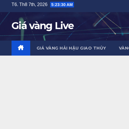
Skip
T6. Th8 7th, 2026
5:23:31 AM
to
content
Giá vàng Live
GIÁ VÀNG HẢI HẬU GIAO THỦY
VÀN