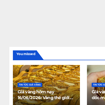
You missed
TIN TỨC GIÁ VÀNG
TIN TỨC 
Giá vàng hôm nay
Giá và
16/06/2026: Vàng thế giới
dốc mạ
giữ trên 4.312 USD, giá vàng
triệu 