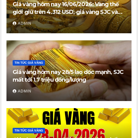
Giá vàng hôm nay 16/06/2026: Vàng thế
giới giữ trên 4.312 USD, giá vàng SJC và
vàng nhẫn trong nước đi ngang
ADMIN
TIN TỨC GIÁ VÀNG
Giá vàng hôm nay 28/5 lao dốc mạnh, SJC
mất tới 1,7 triệu đồng/lượng
ADMIN
TIN TỨC GIÁ VÀNG