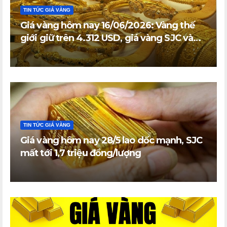
TIN TỨC GIÁ VÀNG
Giá vàng hôm nay 16/06/2026: Vàng thế
giới giữ trên 4.312 USD, giá vàng SJC và
vàng nhẫn trong nước đi ngang
TIN TỨC GIÁ VÀNG
Giá vàng hôm nay 28/5 lao dốc mạnh, SJC
mất tới 1,7 triệu đồng/lượng