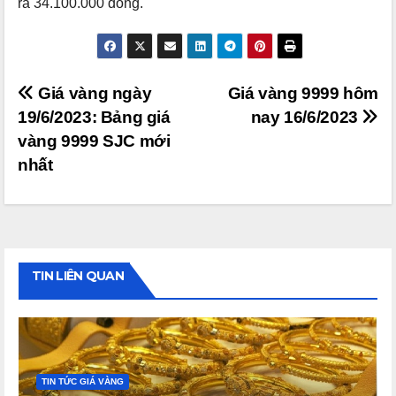
ra 34.100.000 đồng.
Điều
Giá vàng ngày
Giá vàng 9999 hôm
19/6/2023: Bảng giá
nay 16/6/2023
hướng
vàng 9999 SJC mới
bài
nhất
viết
TIN LIÊN QUAN
TIN TỨC GIÁ VÀNG