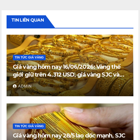
TIN LIÊN QUAN
TIN TỨC GIÁ VÀNG
Giá vàng hôm nay 16/06/2026: Vàng thế
giới giữ trên 4.312 USD, giá vàng SJC và
vàng nhẫn trong nước đi ngang
ADMIN
TIN TỨC GIÁ VÀNG
Giá vàng hôm nay 28/5 lao dốc mạnh, SJC