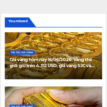
You missed
TIN TỨC GIÁ VÀNG
Giá vàng hôm nay 16/06/2026: Vàng thế
giới giữ trên 4.312 USD, giá vàng SJC và
vàng nhẫn trong nước đi ngang
TIN TỨC GIÁ VÀNG