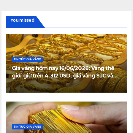
You missed
TIN TỨC GIÁ VÀNG
Giá vàng hôm nay 16/06/2026: Vàng thế
giới giữ trên 4.312 USD, giá vàng SJC và
vàng nhẫn trong nước đi ngang
TIN TỨC GIÁ VÀNG