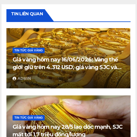
TIN LIÊN QUAN
TIN TỨC GIÁ VÀNG
Giá vàng hôm nay 16/06/2026: Vàng thế
giới giữ trên 4.312 USD, giá vàng SJC và
vàng nhẫn trong nước đi ngang
ADMIN
TIN TỨC GIÁ VÀNG
Giá vàng hôm nay 28/5 lao dốc mạnh, SJC
mất tới 1,7 triệu đồng/lượng