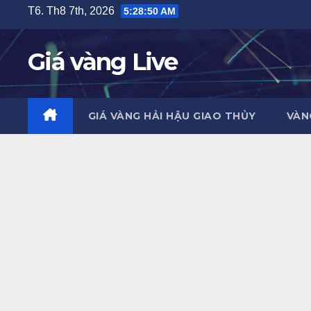
Skip
T6. Th8 7th, 2026
5:28:51 AM
to
content
Giá vàng Live
GIÁ VÀNG HẢI HẬU GIAO THỦY
VÀN