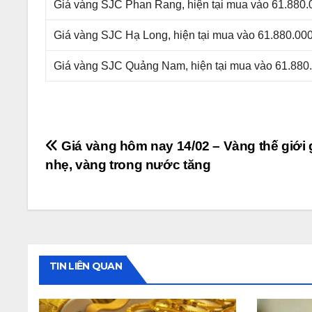
Giá vàng SJC Phan Rang, hiện tại mua vào 61.880.
Giá vàng SJC Hạ Long, hiện tại mua vào 61.880.000
Giá vàng SJC Quảng Nam, hiện tại mua vào 61.880.
Điều
Giá vàng hôm nay 14/02 – Vàng thế giới
nhẹ, vàng trong nước tăng
hướng
bài
viết
TIN LIÊN QUAN