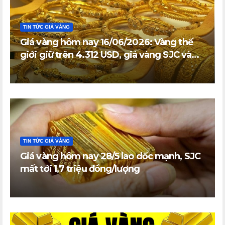
TIN TỨC GIÁ VÀNG
Giá vàng hôm nay 16/06/2026: Vàng thế
giới giữ trên 4.312 USD, giá vàng SJC và
vàng nhẫn trong nước đi ngang
TIN TỨC GIÁ VÀNG
Giá vàng hôm nay 28/5 lao dốc mạnh, SJC
mất tới 1,7 triệu đồng/lượng