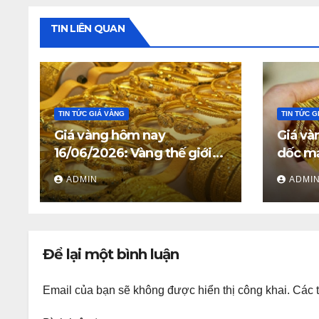
TIN LIÊN QUAN
TIN TỨC GIÁ VÀNG
TIN TỨC G
Giá vàng hôm nay
Giá và
16/06/2026: Vàng thế giới
dốc mạ
giữ trên 4.312 USD, giá vàng
triệu 
ADMIN
ADMI
SJC và vàng nhẫn trong
nước đi ngang
Để lại một bình luận
Email của bạn sẽ không được hiển thị công khai.
Các 