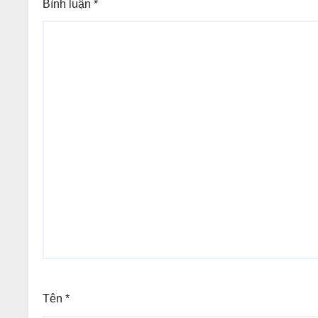
Bình luận
*
Tên
*