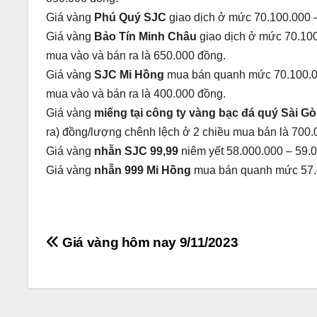
Giá vàng
Phú Quý SJC
giao dịch ở mức 70.100.000 
Giá vàng
Bảo Tín Minh Châu
giao dịch ở mức 70.100
mua vào và bán ra là 650.000 đồng.
Giá vàng
SJC Mi Hồng
mua bán quanh mức 70.100.00
mua vào và bán ra là 400.000 đồng.
Giá vàng
miếng tại công ty vàng bạc đá quý Sài 
ra) đồng/lượng chênh lệch ở 2 chiều mua bán là 700.
Giá vàng
nhẫn SJC 99,99
niêm yết 58.000.000 – 59.
Giá vàng
nhẫn 999 Mi Hồng
mua bán quanh mức 57.4
Điều
Giá vàng hôm nay 9/11/2023
hướng
bài
viết