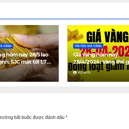
IÁ VÀNG
TIN TỨC GIÁ VÀNG
ng hôm nay 28/5 lao
Giá vàng hôm nay
nh, SJC mất tới 1,7
28/4/2026: Vàng thế g
đồng/lượng
trong nước đồng loạt
N
ADMIN
mạnh
trường bắt buộc được đánh dấu
*