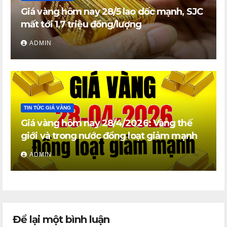
Giá vàng hôm nay 28/5 lao dốc mạnh, SJC
mất tới 1,7 triệu đồng/lượng
ADMIN
TIN TỨC GIÁ VÀNG
Giá vàng hôm nay 28/4/2026: Vàng thế
giới và trong nước đồng loạt giảm mạnh
ADMIN
Để lại một bình luận