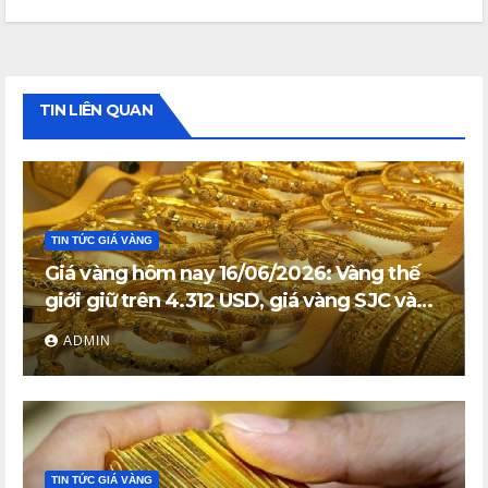
TIN LIÊN QUAN
TIN TỨC GIÁ VÀNG
Giá vàng hôm nay 16/06/2026: Vàng thế
giới giữ trên 4.312 USD, giá vàng SJC và
vàng nhẫn trong nước đi ngang
ADMIN
TIN TỨC GIÁ VÀNG