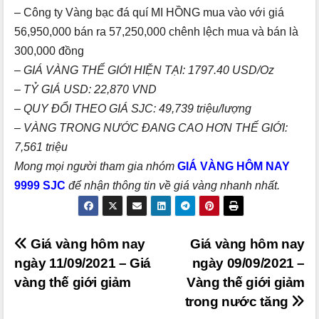
– Công ty Vàng bạc đá quí MI HỒNG mua vào với giá
56,950,000 bán ra 57,250,000 chênh lệch mua và bán là
300,000 đồng
– GIÁ VÀNG THẾ GIỚI HIỆN TẠI: 1797.40 USD/Oz
– TỶ GIÁ USD: 22,870 VND
– QUY ĐỔI THEO GIÁ SJC: 49,739 triệu/lượng
– VÀNG TRONG NƯỚC ĐANG CAO HƠN THẾ GIỚI:
7,561 triệu
Mong mọi người
tham gia nhóm
GIÁ VÀNG HÔM NAY
9999 SJC
để nhận thông tin về giá vàng nhanh nhất.
Điều
Giá vàng hôm nay
Giá vàng hôm nay
ngày 11/09/2021 – Giá
ngày 09/09/2021 –
hướng
vàng thế giới giảm
Vàng thế giới giảm
bài
trong nước tăng
viết