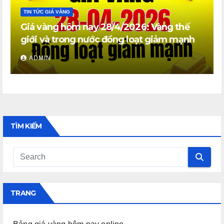
TIN TỨC GIÁ VÀNG
Giá vàng hôm nay 28/4/2026: Vàng thế
giới và trong nước đồng loạt giảm mạnh
ADMIN
TÌM KIẾM
TRANG