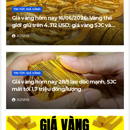
TIN TỨC GIÁ VÀNG
Giá vàng hôm nay 16/06/2026: Vàng thế
giới giữ trên 4.312 USD, giá vàng SJC và
vàng nhẫn trong nước đi ngang
ADMIN
TIN TỨC GIÁ VÀNG
Giá vàng hôm nay 28/5 lao dốc mạnh, SJC
mất tới 1,7 triệu đồng/lượng
ADMIN