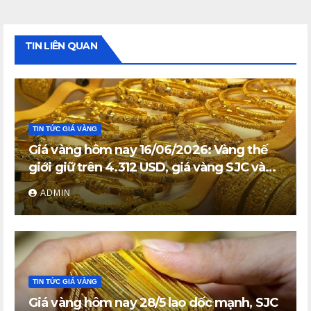
TIN LIÊN QUAN
TIN TỨC GIÁ VÀNG
Giá vàng hôm nay 16/06/2026: Vàng thế
giới giữ trên 4.312 USD, giá vàng SJC và
vàng nhẫn trong nước đi ngang
ADMIN
TIN TỨC GIÁ VÀNG
Giá vàng hôm nay 28/5 lao dốc mạnh, SJC