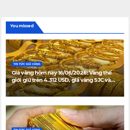
You missed
TIN TỨC GIÁ VÀNG
Giá vàng hôm nay 16/06/2026: Vàng thế
giới giữ trên 4.312 USD, giá vàng SJC và
vàng nhẫn trong nước đi ngang
TIN TỨC GIÁ VÀNG