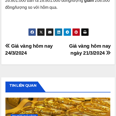
26.801.000 bán ra 28.801.000 đồng/lượng
giảm
208.000
đồng/lượng so với hôm qua.
Điều
Giá vàng hôm nay
Giá vàng hôm nay
24/3/2024
ngày 21/3/2024
hướng
bài
viết
TIN LIÊN QUAN