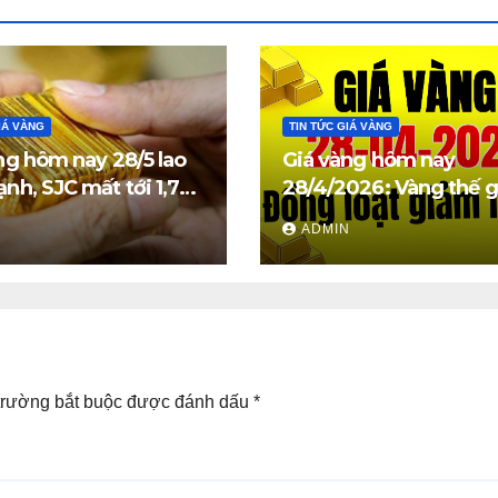
IÁ VÀNG
TIN TỨC GIÁ VÀNG
ng hôm nay 28/5 lao
Giá vàng hôm nay
nh, SJC mất tới 1,7
28/4/2026: Vàng thế g
đồng/lượng
trong nước đồng loạt
N
ADMIN
mạnh
trường bắt buộc được đánh dấu
*