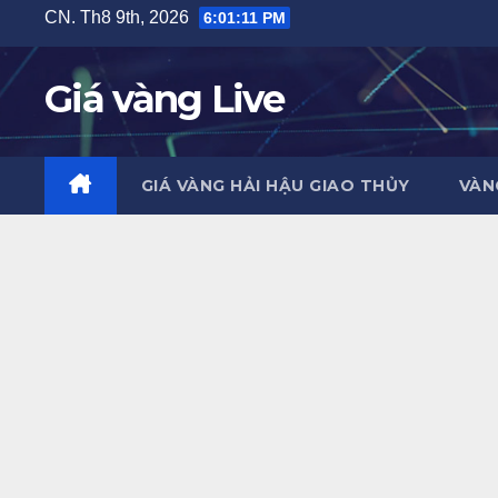
Skip
CN. Th8 9th, 2026
6:01:13 PM
to
content
Giá vàng Live
GIÁ VÀNG HẢI HẬU GIAO THỦY
VÀN