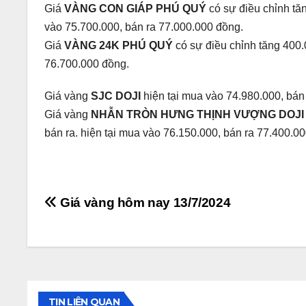
Giá
VÀNG CON GIÁP PHÚ QUÝ
có sự điều chỉnh tă
vào 75.700.000, bán ra 77.000.000 đồng.
Giá
VÀNG 24K PHÚ QUÝ
có sự điều chỉnh tăng 400.
76.700.000 đồng.
Giá vàng
SJC DOJI
hiện tại mua vào 74.980.000, bán
Giá vàng
NHẪN TRÒN HƯNG THỊNH VƯỢNG DOJ
bán ra. hiện tại mua vào 76.150.000, bán ra 77.400.0
Điều
Giá vàng hôm nay 13/7/2024
hướng
bài
viết
TIN LIÊN QUAN