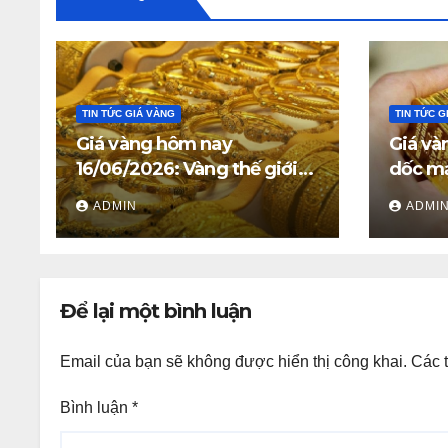
TIN TỨC GIÁ VÀNG
TIN TỨC G
Giá vàng hôm nay
Giá và
16/06/2026: Vàng thế giới
dốc mạ
giữ trên 4.312 USD, giá vàng
triệu 
ADMIN
ADMI
SJC và vàng nhẫn trong
nước đi ngang
Để lại một bình luận
Email của bạn sẽ không được hiển thị công khai.
Các 
Bình luận
*