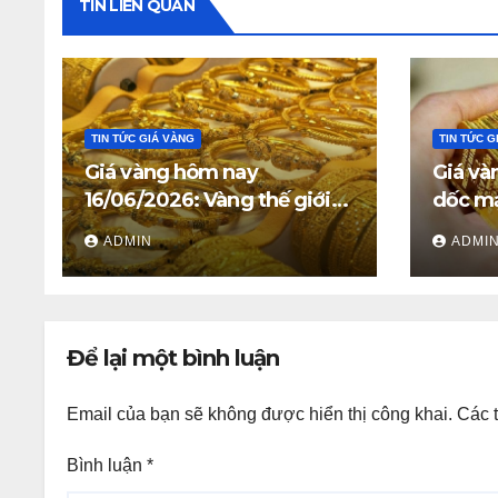
TIN LIÊN QUAN
TIN TỨC GIÁ VÀNG
TIN TỨC G
Giá vàng hôm nay
Giá và
16/06/2026: Vàng thế giới
dốc mạ
giữ trên 4.312 USD, giá vàng
triệu 
ADMIN
ADMI
SJC và vàng nhẫn trong
nước đi ngang
Để lại một bình luận
Email của bạn sẽ không được hiển thị công khai.
Các 
Bình luận
*