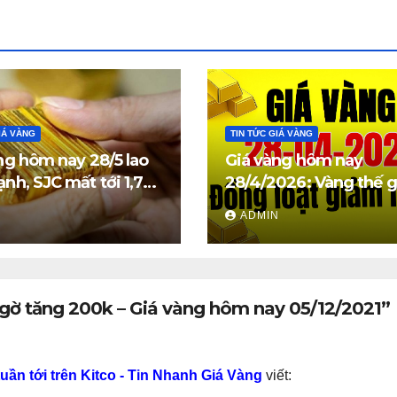
IÁ VÀNG
TIN TỨC GIÁ VÀNG
ng hôm nay 28/5 lao
Giá vàng hôm nay
nh, SJC mất tới 1,7
28/4/2026: Vàng thế g
đồng/lượng
trong nước đồng loạt
N
ADMIN
mạnh
ngờ tăng 200k – Giá vàng hôm nay 05/12/2021”
tuần tới trên Kitco - Tin Nhanh Giá Vàng
viết: