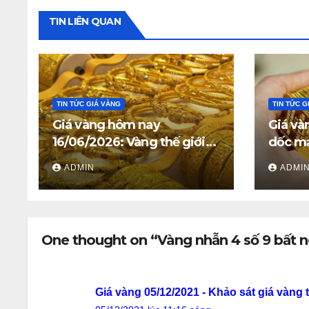
TIN LIÊN QUAN
TIN TỨC GIÁ VÀNG
TIN TỨC G
Giá vàng hôm nay
Giá và
16/06/2026: Vàng thế giới
dốc mạ
giữ trên 4.312 USD, giá vàng
triệu 
ADMIN
ADMI
SJC và vàng nhẫn trong
nước đi ngang
One thought on “Vàng nhẫn 4 số 9 bất 
Giá vàng 05/12/2021 - Khảo sát giá vàng 