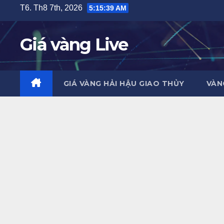
Skip
T6. Th8 7th, 2026
5:15:40 AM
to
content
Giá vàng Live
GIÁ VÀNG HẢI HẬU GIAO THỦY
VÀN