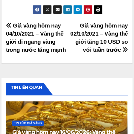
Điều
Giá vàng hôm nay
Giá vàng hôm nay
04/10/2021 – Vàng thế
02/10/2021 – Vàng thế
hướng
giới đi ngang vàng
giới tăng 10 USD so
bài
trong nước tăng mạnh
với tuần trước
viết
TIN LIÊN QUAN
TIN TỨC GIÁ VÀNG
Giá vàng hôm nay 16/06/2026: Vàng thế