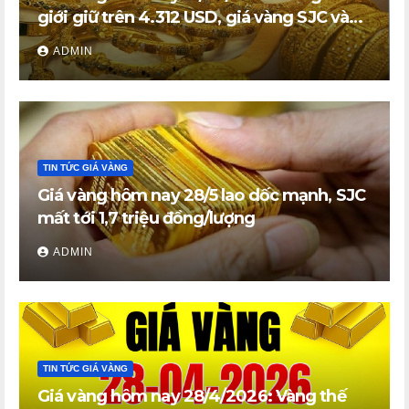
giới giữ trên 4.312 USD, giá vàng SJC và
vàng nhẫn trong nước đi ngang
ADMIN
TIN TỨC GIÁ VÀNG
Giá vàng hôm nay 28/5 lao dốc mạnh, SJC
mất tới 1,7 triệu đồng/lượng
ADMIN
TIN TỨC GIÁ VÀNG
Giá vàng hôm nay 28/4/2026: Vàng thế