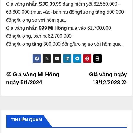
Giá vàng
nhẫn SJC 99,99
đang niêm yết 62.550.000 –
63.600.000 (mua vào- bán ra) đồng/lượng
tăng
500.000
đồng/lượng so với hôm qua.
Giá vàng
nhẫn 999 Mi Hồng
mua vào 61.700.000
đồng/lượng, bán ra 62.700.000
đồng/lượng
tăng
300.000 đồng/lượng so với hôm qua.
Điều
Giá vàng Mi Hồng
Giá vàng ngày
ngày 5/1/2024
18/12/2023
hướng
bài
viết
TIN LIÊN QUAN