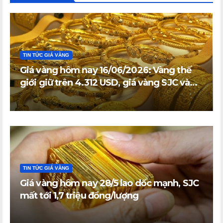
TIN TỨC GIÁ VÀNG
Giá vàng hôm nay 16/06/2026: Vàng thế
giới giữ trên 4.312 USD, giá vàng SJC và
vàng nhẫn trong nước đi ngang
TIN TỨC GIÁ VÀNG
Giá vàng hôm nay 28/5 lao dốc mạnh, SJC
mất tới 1,7 triệu đồng/lượng