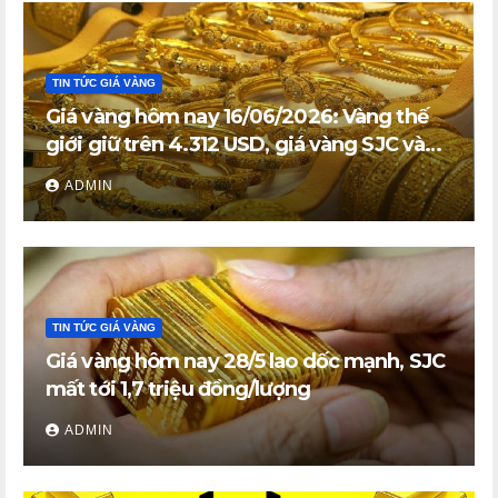
TIN TỨC GIÁ VÀNG
Giá vàng hôm nay 16/06/2026: Vàng thế
giới giữ trên 4.312 USD, giá vàng SJC và
vàng nhẫn trong nước đi ngang
ADMIN
TIN TỨC GIÁ VÀNG
Giá vàng hôm nay 28/5 lao dốc mạnh, SJC
mất tới 1,7 triệu đồng/lượng
ADMIN