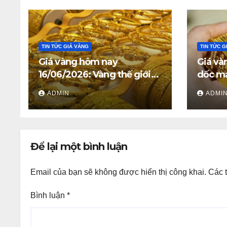
TIN TỨC GIÁ VÀNG
TIN TỨC G
Giá vàng hôm nay
Giá và
16/06/2026: Vàng thế giới
dốc mạ
giữ trên 4.312 USD, giá vàng
triệu 
ADMIN
ADMI
SJC và vàng nhẫn trong
nước đi ngang
Để lại một bình luận
Email của bạn sẽ không được hiển thị công khai.
Các 
Bình luận
*