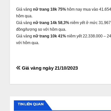
Giá vàng
nữ trang 18k 75%
hôm nay mua vào 41.654
hôm qua.
Giá vàng
nữ trang 14k 58,3%
niêm yết ở mức 31.967
đồng/lượng so với hôm qua.
Giá vàng
nữ trang 10k 41%
niêm yết 22.338.000 – 2
với hôm qua.
Điều
Giá vàng ngày 21/10/2023
hướng
bài
viết
TIN LIÊN QUAN