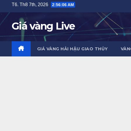
Skip
T6. Th8 7th, 2026
2:56:07 AM
to
content
Giá vàng Live
GIÁ VÀNG HẢI HẬU GIAO THỦY
VÀN