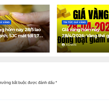
IÁ VÀNG
TIN TỨC GIÁ VÀNG
ng hôm nay 28/5 lao
Giá vàng hôm nay
nh, SJC mất tới 1,7
28/4/2026: Vàng thế g
đồng/lượng
trong nước đồng loạt
N
ADMIN
mạnh
trường bắt buộc được đánh dấu
*