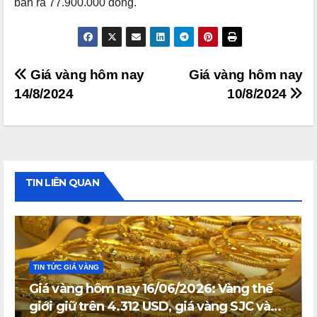
bán ra 77.900.000 đồng.
Điều
Giá vàng hôm nay
Giá vàng hôm nay
14/8/2024
10/8/2024
hướng
bài
viết
TIN LIÊN QUAN
TIN TỨC GIÁ VÀNG
Giá vàng hôm nay 16/06/2026: Vàng thế
giới giữ trên 4.312 USD, giá vàng SJC và