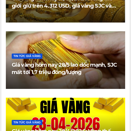
giới giữ trên 4.312 USD, giá vàng SJC và
vàng nhẫn trong nước đi ngang
TIN TỨC GIÁ VÀNG
Giá vàng hôm nay 28/5 lao dốc mạnh, SJC
mất tới 1,7 triệu đồng/lượng
TIN TỨC GIÁ VÀNG