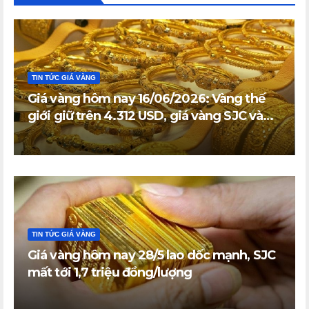
TIN TỨC GIÁ VÀNG
Giá vàng hôm nay 16/06/2026: Vàng thế
giới giữ trên 4.312 USD, giá vàng SJC và
vàng nhẫn trong nước đi ngang
TIN TỨC GIÁ VÀNG
Giá vàng hôm nay 28/5 lao dốc mạnh, SJC
mất tới 1,7 triệu đồng/lượng