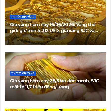
TIN TỨC GIÁ VÀNG
Giá vàng hôm nay 16/06/2026: Vàng thế
giới giữ trên 4.312 USD, giá vàng SJC và
vàng nhẫn trong nước đi ngang
TIN TỨC GIÁ VÀNG
Giá vàng hôm nay 28/5 lao dốc mạnh, SJC
mất tới 1,7 triệu đồng/lượng