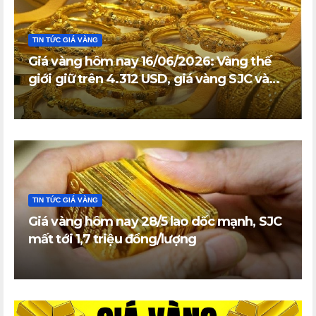
TIN TỨC GIÁ VÀNG
Giá vàng hôm nay 16/06/2026: Vàng thế
giới giữ trên 4.312 USD, giá vàng SJC và
vàng nhẫn trong nước đi ngang
TIN TỨC GIÁ VÀNG
Giá vàng hôm nay 28/5 lao dốc mạnh, SJC
mất tới 1,7 triệu đồng/lượng